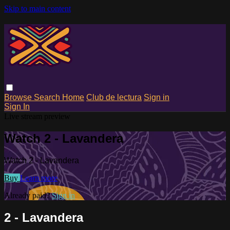
Skip to main content
Browse
Search
Home
Club de lectura
Sign in
Sign In
Live stream preview
Watch 2 - Lavandera
Watch 2 - Lavandera
Buy
Learn more
Already paid?
Sign in
2 - Lavandera