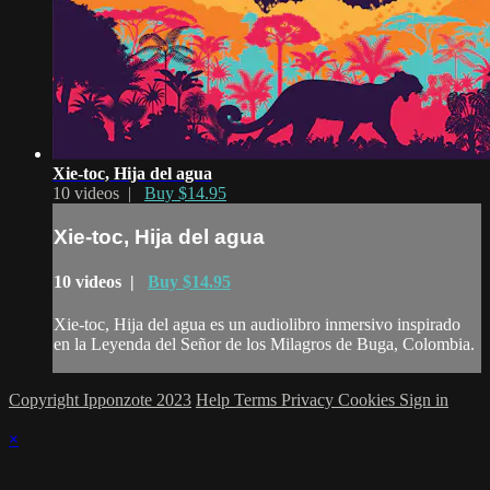
Xie-toc, Hija del agua
10 videos |
Buy $14.95
Xie-toc, Hija del agua
10 videos |
Buy $14.95
Xie-toc, Hija del agua es un audiolibro inmersivo inspirado
en la Leyenda del Señor de los Milagros de Buga, Colombia.
Copyright Ipponzote 2023
Help
Terms
Privacy
Cookies
Sign in
×