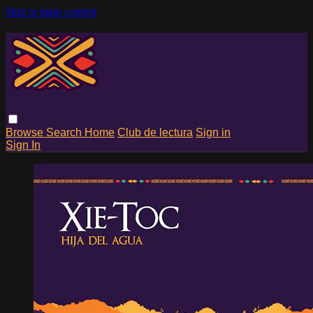
Skip to main content
Browse
Search
Home
Club de lectura
Sign in
Sign In